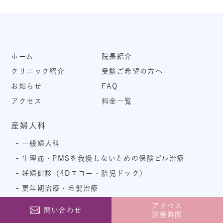
ホーム
院長紹介
クリニック紹介
受診ご希望の方へ
お知らせ
FAQ
アクセス
料金一覧
産婦人科
一般婦人科
生理痛・PMSを我慢しないための保険ピル治療
妊婦健診（4Dエコー・胎児ドック）
更年期治療・毛髪治療
ピル（避妊目的の低用量ピル・月経移動・アフターピ
アクセス
問い合わせ
ル等）
診療時間