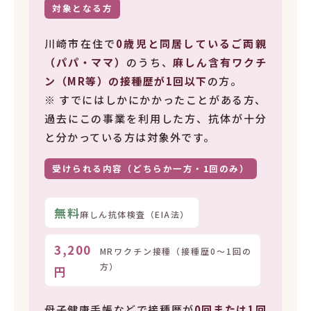
対象となる方
川崎市在住で
0歳児と同居しているご両親
（パパ・ママ）
のうち、
麻しん含有ワクチ
ン（MR等）の接種歴が1回以下
の方。
※ すでにはしかにかかったことがある方、
過去にこの事業を利用した方、抗体が十分
と分かっている方は対象外です。
受けられる内容（どちらか一方・1回のみ）
無料
麻しん抗体検査（EIA法）
3,200
MRワクチン接種（接種歴0〜1回の
方）
円
母子健康手帳などで接種歴が
0回または1回