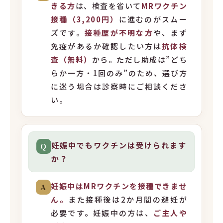
きる方
は、検査を省いて
MRワクチン
接種（3,200円）
に進むのがスムー
ズです。
接種歴が不明な方
や、まず
免疫があるか確認したい方は
抗体検
査（無料）
から。ただし助成は”どち
らか一方・1回のみ”のため、選び方
に迷う場合は診察時にご相談くださ
い。
妊娠中でもワクチンは受けられます
Q
か？
妊娠中はMRワクチンを接種できませ
A
ん。
また接種後は2か月間の避妊が
必要です。妊娠中の方は、
ご主人や