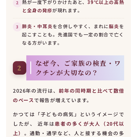
熱が一度下がりかけたあと、
39℃以上の高熱
2
と全身の発疹
が現れます。
肺炎・中耳炎
を合併しやすく、まれに
脳炎
を
3
起こすことも。先進国でも一定の割合で亡く
なる方がいます。
なぜ今、ご家族の検査・ワ
2
クチンが大切なの？
2026年の流行は、
前年の同時期と比べて数倍
のペース
で報告が増えています。
かつては「子どもの病気」というイメージで
したが、 近年は
患者の多くが大人（20代以
上）
。通勤・通学など、人と接する機会の多