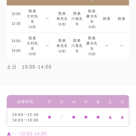
院長
院長
院長
院長
10:00
大村先
廣木先
-
ー
林先生
川島先
院長
院長
生
生
12:30
生
（女医）
（女医）
（女医）
院長
院長
院長
院長
14:00
大村先
廣木先
-
ー
林先生
川島先
ー
ー
生
生
19:00
生
（女医）
（女医）
（女医）
土日 10:00-14:00
診療時間
月
火
水
木
金
土
日
10:00〜12:30
●
／
●
●
●
▲
▲
14:00〜19:00
▲･･･10:00-14:00