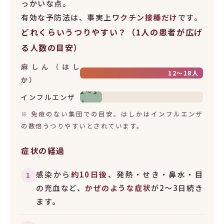
っかいな点。
有効な予防法は、事実上
ワクチン接種だけ
です。
どれくらいうつりやすい？（1人の患者が広げ
る人数の目安）
麻しん（はし
12〜18人
か）
2〜3
インフルエンザ
人
※ 免疫のない集団での目安。はしかはインフルエンザ
の数倍うつりやすいとされています。
症状の経過
感染から
約10日後
、発熱・せき・鼻水・目
1
の充血など、
かぜのような症状
が2〜3日続き
ます。