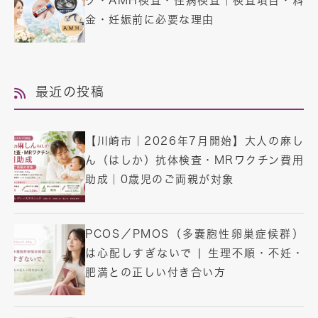
ク・AMH検査・性病検査｜検査項目・料
金・妊娠前に必要な理由
最近の投稿
【川崎市｜2026年7月開始】大人の麻し
ん（はしか）抗体検査・MRワクチン費用
助成｜0歳児のご両親が対象
PCOS／PMOS（多嚢胞性卵巣症候群）
は心配しすぎないで | 生理不順・不妊・
肥満との正しい付き合い方